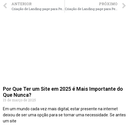
ANTERIOR
PRÓXIMO
Criação de Landing page para PetShops em Goiânia – GO faça seu orçamento
Criação de Landing page para PetShops em Cuiabá – MT faça seu orçamento
Por Que Ter um Site em 2025 é Mais Importante do
Que Nunca?
15 de março de 2025
Em um mundo cada vez mais digital, estar presente na internet
deixou de ser uma opção para se tornar uma necessidade. Se antes
um site