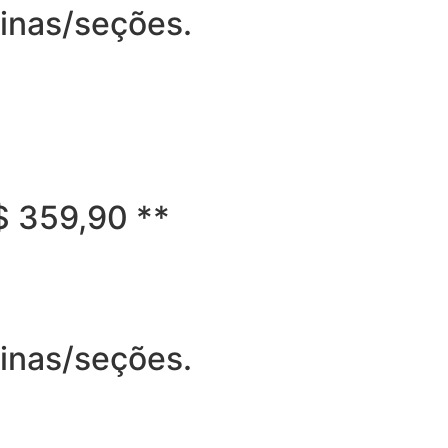
ginas/seções.
R$ 359,90 **
ginas/seções.