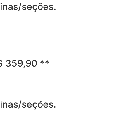
ginas/seções.
R$ 359,90 **
ginas/seções.