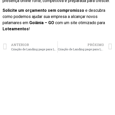
presença online forte, competitiva e preparada para crescer.
Solicite um orçamento sem compromisso
e descubra
como podemos ajudar sua empresa a alcançar novos
patamares em
Goiânia – GO
com um site otimizado para
Loteamentos
!
ANTERIOR
PRÓXIMO
Criação de Landing page para Loteamentos em Manaus – AM faça seu orçamento
Criação de Landing page para Loteamentos em Campo Grande – MS faça seu orçamento