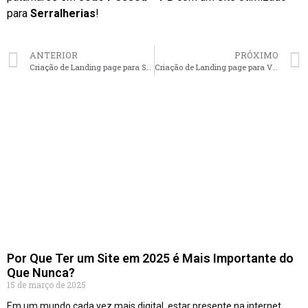
para
Serralherias
!
ANTERIOR
PRÓXIMO
Criação de Landing page para Serralherias em Natal – RN faça seu orçamento
Criação de Landing page para Vidraçarias em São Paulo – SP faça seu orçamento
Por Que Ter um Site em 2025 é Mais Importante do
Que Nunca?
15 de março de 2025
Em um mundo cada vez mais digital, estar presente na internet