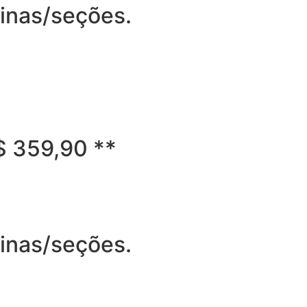
ginas/seções.
R$ 359,90 **
ginas/seções.