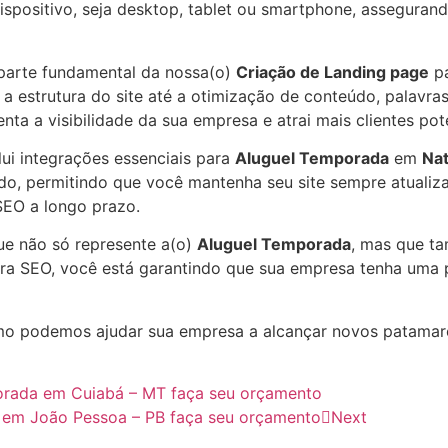
dispositivo, seja desktop, tablet ou smartphone, assegura
parte fundamental da nossa(o)
Criação de Landing page
p
a estrutura do site até a otimização de conteúdo, palavras
nta a visibilidade da sua empresa e atrai mais clientes po
lui integrações essenciais para
Aluguel Temporada
em
Nat
do, permitindo que você mantenha seu site sempre atualiz
SEO a longo prazo.
ue não só represente a(o)
Aluguel Temporada
, mas que ta
ra SEO, você está garantindo que sua empresa tenha uma p
o podemos ajudar sua empresa a alcançar novos patama
orada em Cuiabá – MT faça seu orçamento
 em João Pessoa – PB faça seu orçamento
Next