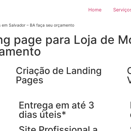
Home
Serviço
s em Salvador – BA faça seu orçamento
ng page para Loja de M
çamento
Criação de Landing
Pages
Entrega em até 3
dias úteis*
Site Profissional a