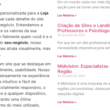
Em um mundo cada vez mais digit
.
opção para se tornar uma necess
 personalizada para a
Loja
Ler Matéria »
ue cada detalhe do site
 negócio. Entendemos a
Criação de Sites e Land
Professores e Psicólogo
 e os valores da sua
30 de julho de 2024
em fielmente quem você é e o
 do
seu negócio
, nosso
Por que ter um site profissional 
necessidade imperativa para ad
nas atraia visualmente, mas
.
Ler Matéria »
r um site que se destaque em
Midivision: Especialista
almente, usabilidade. Nosso
Região
tensamente na experiência
30 de julho de 2024
intuitivo e fácil de
A Midivision é uma empresa de e
totalmente responsivo, o
regiões circunvizinhas, destac
e a qualquer dispositivo,
soluções digitais
urando uma ótima
Ler Matéria »
te do meio utilizado.