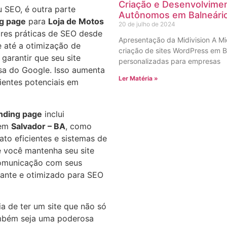
Criação e Desenvolvimen
 SEO, é outra parte
Autônomos em Balneári
ng page
para
Loja de Motos
20 de julho de 2024
res práticas de SEO desde
Apresentação da Midivision A Mi
te até a otimização de
criação de sites WordPress em B
garantir que seu site
personalizadas para empresas
sa do Google. Isso aumenta
Ler Matéria »
lientes potenciais em
nding page
inclui
em
Salvador – BA
, como
tato eficientes e sistemas de
 você mantenha seu site
comunicação com seus
vante e otimizado para SEO
a de ter um site que não só
mbém seja uma poderosa