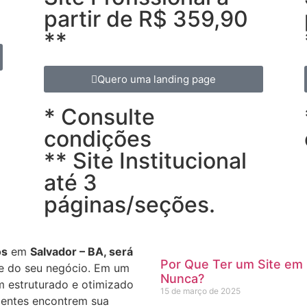
partir de R$ 359,90
**
Quero uma landing page
* Consulte
condições
** Site Institucional
até 3
páginas/seções.
os
em
Salvador – BA, será
Por Que Ter um Site em
ne do seu negócio. Em um
Nunca?
m estruturado e otimizado
15 de março de 2025
lientes encontrem sua