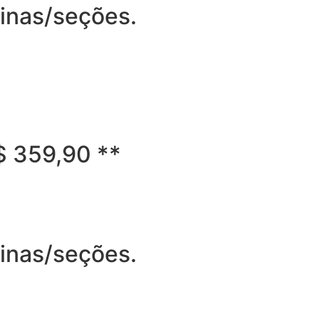
ginas/seções.
R$ 359,90 **
ginas/seções.