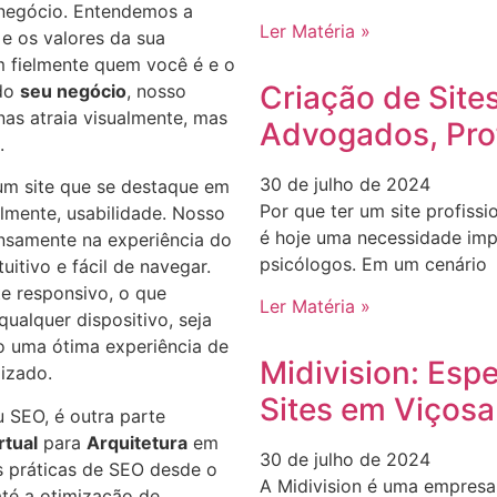
 negócio. Entendemos a
Ler Matéria »
 e os valores da sua
em fielmente quem você é e o
Criação de Site
 do
seu negócio
, nosso
nas atraia visualmente, mas
Advogados, Pro
.
30 de julho de 2024
r um site que se destaque em
Por que ter um site profissi
almente, usabilidade. Nosso
é hoje uma necessidade imp
nsamente na experiência do
psicólogos. Em um cenário
tuitivo e fácil de navegar.
te responsivo, o que
Ler Matéria »
qualquer dispositivo, seja
o uma ótima experiência de
Midivision: Esp
izado.
Sites em Viçosa
 SEO, é outra parte
rtual
para
Arquitetura
em
30 de julho de 2024
 práticas de SEO desde o
A Midivision é uma empresa 
 até a otimização de