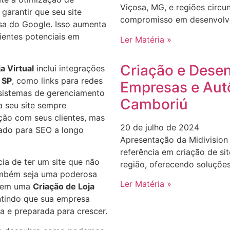
Viçosa, MG, e regiões circu
garantir que seu site
compromisso em desenvolver
sa do Google. Isso aumenta
lientes potenciais em
Ler Matéria »
Criação e Desen
a Virtual
inclui integrações
 SP
, como links para redes
Empresas e Aut
e sistemas de gerenciamento
Camboriú
 seu site sempre
ção com seus clientes, mas
20 de julho de 2024
ado para SEO a longo
Apresentação da Midivision
referência em criação de s
ia de ter um site que não
região, oferecendo soluçõe
ambém seja uma poderosa
Ler Matéria »
ir em uma
Criação de Loja
ntindo que sua empresa
a e preparada para crescer.