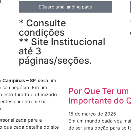
Quero uma landing page
* Consulte
condições
** Site Institucional
até 3
páginas/seções.
m
Campinas – SP, será
um
do seu negócio. Em um
Por Que Ter um 
m estruturado e otimizado
Importante do 
lientes encontrem sua
.
15 de março de 2025
rsonalizada para a
Em um mundo cada vez mais d
o que cada detalhe do site
de ser uma opção para se t