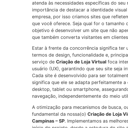
atenda às necessidades específicas do seu
importância de destacar a identidade visual
empresa, por isso criamos sites que reflet
que você oferece. Seja qual for o tamanho
objetivo é desenvolver um site que não ape
que também converta visitantes em clientes
Estar à frente da concorrência significa te
termos de design, funcionalidade e, princip
serviço de
Criação de Loja Virtual
foca inte
usuário (UX), garantindo que seu site seja in
Cada site é desenvolvido para ser totalmen
significa que ele se adapta perfeitamente a 
desktop, tablet ou smartphone, assegurand
navegação, independentemente do meio util
A otimização para mecanismos de busca, ou
fundamental da nossa(o)
Criação de Loja Vi
Campinas – SP
. Implementamos as melhores
início do projeto, desde a estrutura do site