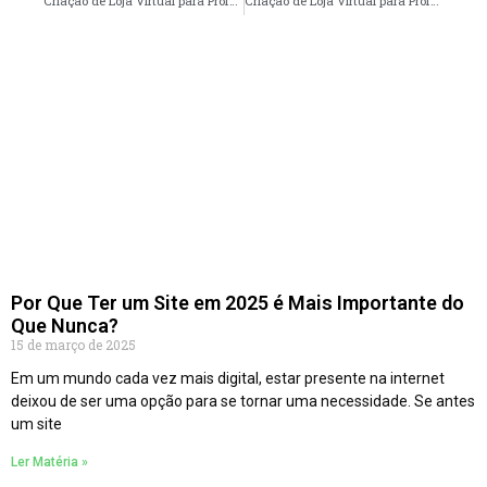
Criação de Loja Virtual para Professores em Fortaleza – CE faça seu orçamento
Criação de Loja Virtual para Professores em São José dos Campos – SP faça seu orçamento
Por Que Ter um Site em 2025 é Mais Importante do
Que Nunca?
15 de março de 2025
Em um mundo cada vez mais digital, estar presente na internet
deixou de ser uma opção para se tornar uma necessidade. Se antes
um site
Ler Matéria »