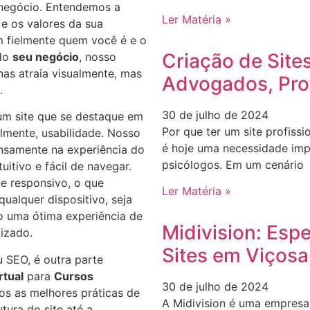
 negócio. Entendemos a
Ler Matéria »
 e os valores da sua
em fielmente quem você é e o
Criação de Site
 do
seu negócio
, nosso
nas atraia visualmente, mas
Advogados, Pro
.
30 de julho de 2024
r um site que se destaque em
Por que ter um site profissi
almente, usabilidade. Nosso
é hoje uma necessidade imp
nsamente na experiência do
psicólogos. Em um cenário
tuitivo e fácil de navegar.
te responsivo, o que
Ler Matéria »
qualquer dispositivo, seja
o uma ótima experiência de
Midivision: Esp
izado.
Sites em Viçosa
 SEO, é outra parte
rtual
para
Cursos
30 de julho de 2024
os as melhores práticas de
A Midivision é uma empresa 
tura do site até a