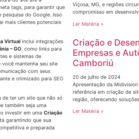
Viçosa, MG, e regiões circu
eta tags, para garantir que
compromisso em desenvolver
e pesquisa do Google. Isso
i mais clientes potenciais
Ler Matéria »
Criação e Desen
a Virtual
inclui integrações
ânia – GO
, como links para
Empresas e Aut
ntes e sistemas de
Camboriú
 você mantenha seu site
comunicação com seus
20 de julho de 2024
vante e otimizado para SEO
Apresentação da Midivision
referência em criação de s
 de ter um site que não só
região, oferecendo soluçõe
ue também seja uma
Ler Matéria »
Ao investir em uma
Criação
tá garantindo que sua
ompetitiva e preparada