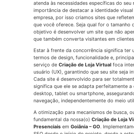
atenda às necessidades específicas do seu
importância de destacar a identidade visual
empresa, por isso criamos sites que reflet
que você oferece. Seja qual for o tamanho
objetivo é desenvolver um site que não ape
que também converta visitantes em clientes
Estar à frente da concorrência significa te
termos de design, funcionalidade e, princip
serviço de
Criação de Loja Virtual
foca inte
usuário (UX), garantindo que seu site seja in
Cada site é desenvolvido para ser totalmen
significa que ele se adapta perfeitamente a 
desktop, tablet ou smartphone, assegurand
navegação, independentemente do meio util
A otimização para mecanismos de busca, ou
fundamental da nossa(o)
Criação de Loja Vi
Presenciais
em
Goiânia – GO
. Implementam
SEO desde o início do projeto, desde a estru