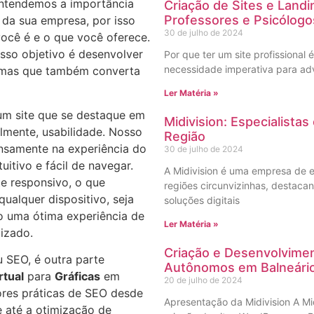
Entendemos a importância
Criação de Sites e Land
Professores e Psicólogo
s da sua empresa, por isso
30 de julho de 2024
você é e o que você oferece.
osso objetivo é desenvolver
Por que ter um site profissional 
necessidade imperativa para ad
, mas que também converta
Ler Matéria »
r um site que se destaque em
Midivision: Especialista
almente, usabilidade. Nosso
Região
nsamente na experiência do
30 de julho de 2024
tuitivo e fácil de navegar.
A Midivision é uma empresa de e
te responsivo, o que
regiões circunvizinhas, destac
qualquer dispositivo, seja
soluções digitais
o uma ótima experiência de
Ler Matéria »
izado.
Criação e Desenvolvimen
 SEO, é outra parte
Autônomos em Balneári
rtual
para
Gráficas
em
20 de julho de 2024
res práticas de SEO desde
Apresentação da Midivision A Mi
te até a otimização de