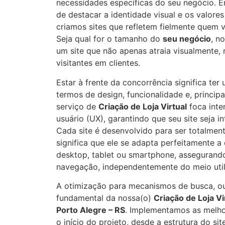
necessidades específicas do seu negócio. 
de destacar a identidade visual e os valore
criamos sites que refletem fielmente quem 
Seja qual for o tamanho do
seu negócio
, n
um site que não apenas atraia visualmente
visitantes em clientes.
Estar à frente da concorrência significa te
termos de design, funcionalidade e, princip
serviço de
Criação de Loja Virtual
foca inte
usuário (UX), garantindo que seu site seja in
Cada site é desenvolvido para ser totalmen
significa que ele se adapta perfeitamente a 
desktop, tablet ou smartphone, assegurand
navegação, independentemente do meio util
A otimização para mecanismos de busca, ou
fundamental da nossa(o)
Criação de Loja Vi
Porto Alegre – RS
. Implementamos as melho
o início do projeto, desde a estrutura do si