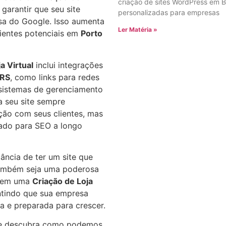
criação de sites WordPress em B
garantir que seu site
personalizadas para empresas
sa do Google. Isso aumenta
Ler Matéria »
lientes potenciais em
Porto
a Virtual
inclui integrações
 RS
, como links para redes
e sistemas de gerenciamento
 seu site sempre
ção com seus clientes, mas
ado para SEO a longo
ância de ter um site que
também seja uma poderosa
ir em uma
Criação de Loja
ntindo que sua empresa
a e preparada para crescer.
 descubra como podemos