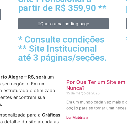
partir de R$ 359,90 **
Quero uma landing page
* Consulte condições
** Site Institucional
até 3 páginas/seções.
rto Alegre – RS, será
um
Por Que Ter um Site em
do seu negócio. Em um
Nunca?
m estruturado e otimizado
15 de março de 2025
lientes encontrem sua
Em um mundo cada vez mais digit
.
opção para se tornar uma necess
ersonalizada para a
Gráficas
Ler Matéria »
a detalhe do site atenda às