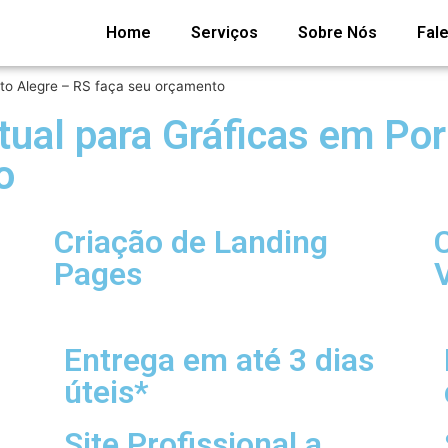
Home
Serviços
Sobre Nós
Fal
rto Alegre – RS faça seu orçamento
rtual para Gráficas em Po
o
Criação de Landing
Pages
V
Entrega em até 3 dias
úteis*
Site Profissional a