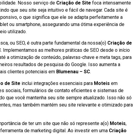
abilidade. Nosso serviço de
Criação de Site
foca intensamente
indo que seu site seja intuitivo e fácil de navegar. Cada site é
ponsivo, o que significa que ele se adapta perfeitamente a
tablet ou smartphone, assegurando uma ótima experiência de
o utilizado.
ca, ou SEO, é outra parte fundamental da nossa(o)
Criação de
C
. Implementamos as melhores práticas de SEO desde o início
 até a otimização de conteúdo, palavras-chave e meta tags, para
imeiros resultados de pesquisa do Google. Isso aumenta a
mais clientes potenciais em
Blumenau – SC
.
o de Site
inclui integrações essenciais para
Moteis
em
es sociais, formulários de contato eficientes e sistemas de
do que você mantenha seu site sempre atualizado. Isso não só
entes, mas também mantém seu site relevante e otimizado para
mportância de ter um site que não só represente a(o)
Moteis
,
rramenta de marketing digital. Ao investir em uma
Criação