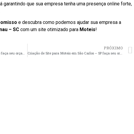
á garantindo que sua empresa tenha uma presença online forte,
.
romisso
e descubra como podemos ajudar sua empresa a
nau – SC
com um site otimizado para
Moteis
!
PRÓXIMO
Criação de Site para Moteis em Vitória – ES faça seu orçamento
Criação de Site para Moteis em São Carlos – SP faça seu orçamento