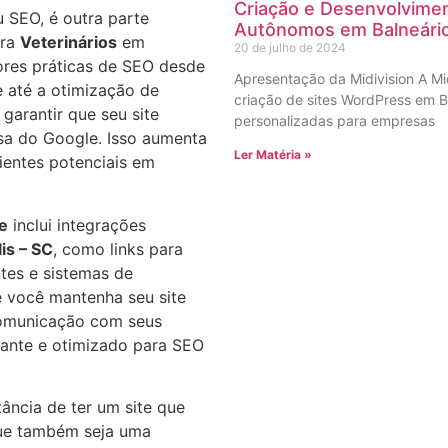
Criação e Desenvolvimen
 SEO, é outra parte
Autônomos em Balneári
ra
Veterinários
em
20 de julho de 2024
res práticas de SEO desde
Apresentação da Midivision A Mi
te até a otimização de
criação de sites WordPress em B
garantir que seu site
personalizadas para empresas
sa do Google. Isso aumenta
Ler Matéria »
lientes potenciais em
te
inclui integrações
is – SC
, como links para
ntes e sistemas de
 você mantenha seu site
comunicação com seus
vante e otimizado para SEO
ância de ter um site que
ue também seja uma