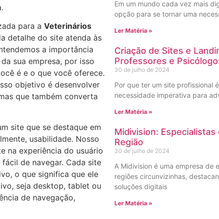
Em um mundo cada vez mais digit
.
opção para se tornar uma necess
zada para a
Veterinários
Ler Matéria »
a detalhe do site atenda às
Entendemos a importância
Criação de Sites e Land
Professores e Psicólogo
s da sua empresa, por isso
30 de julho de 2024
você é e o que você oferece.
osso objetivo é desenvolver
Por que ter um site profissional 
necessidade imperativa para ad
, mas que também converta
Ler Matéria »
r um site que se destaque em
Midivision: Especialista
almente, usabilidade. Nosso
Região
e na experiência do usuário
30 de julho de 2024
e fácil de navegar. Cada site
A Midivision é uma empresa de e
vo, o que significa que ele
regiões circunvizinhas, destac
ivo, seja desktop, tablet ou
soluções digitais
ência de navegação,
Ler Matéria »