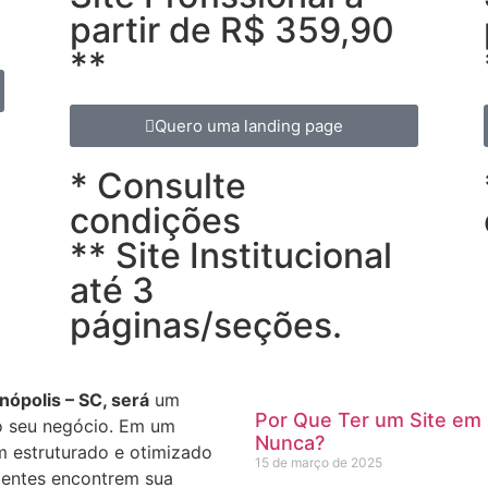
partir de R$ 359,90
**
Quero uma landing page
* Consulte
condições
** Site Institucional
até 3
páginas/seções.
anópolis – SC, será
um
Por Que Ter um Site em
do seu negócio. Em um
Nunca?
m estruturado e otimizado
15 de março de 2025
lientes encontrem sua