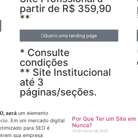
partir de R$ 359,90
**
Quero uma landing page
* Consulte
condições
** Site Institucional
até 3
páginas/seções.
O, será
um elemento
Por Que Ter um Site em
ócio. Em um mercado digital
Nunca?
 otimizado para SEO é
15 de março de 2025
ontrem sua empresa