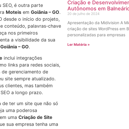
Criação e Desenvolvimen
 SEO, é outra parte
Autônomos em Balneári
ra
Moteis
em
Goiânia – GO
.
20 de julho de 2024
desde o início do projeto,
Apresentação da Midivision A Mi
 de conteúdo, palavras-chave
criação de sites WordPress em B
reça nos primeiros
personalizadas para empresas
nta a visibilidade da sua
Ler Matéria »
m
Goiânia – GO
.
te
inclui integrações
omo links para redes sociais,
as de gerenciamento de
u site sempre atualizado.
us clientes, mas também
 SEO a longo prazo.
 de ter um site que não só
eja uma poderosa
ir em uma
Criação de Site
que sua empresa tenha uma