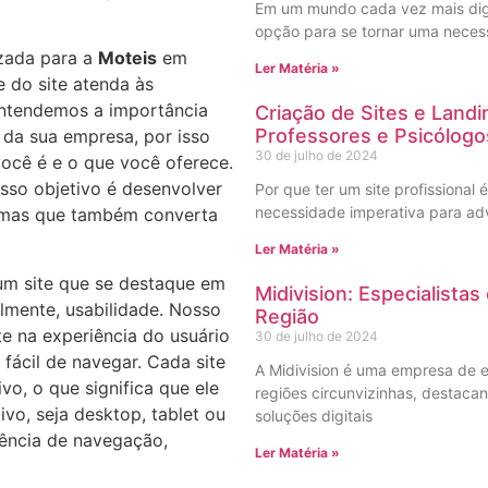
Em um mundo cada vez mais digit
opção para se tornar uma necess
zada para a
Moteis
em
Ler Matéria »
 do site atenda às
Entendemos a importância
Criação de Sites e Land
Professores e Psicólogo
s da sua empresa, por isso
30 de julho de 2024
você é e o que você oferece.
osso objetivo é desenvolver
Por que ter um site profissional 
necessidade imperativa para ad
, mas que também converta
Ler Matéria »
r um site que se destaque em
Midivision: Especialista
almente, usabilidade. Nosso
Região
e na experiência do usuário
30 de julho de 2024
e fácil de navegar. Cada site
A Midivision é uma empresa de e
vo, o que significa que ele
regiões circunvizinhas, destac
ivo, seja desktop, tablet ou
soluções digitais
ência de navegação,
Ler Matéria »