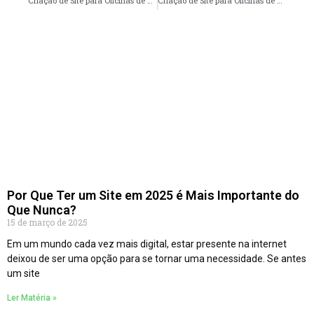
Criação de Site para Oficinas de Carro em Joinville – SC faça seu orçamento
Criação de Site para Oficinas de Carro em Maringá – PR faça seu orçamento
Por Que Ter um Site em 2025 é Mais Importante do
Que Nunca?
15 de março de 2025
Em um mundo cada vez mais digital, estar presente na internet
deixou de ser uma opção para se tornar uma necessidade. Se antes
um site
Ler Matéria »