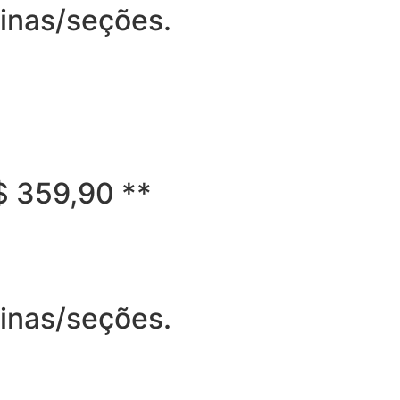
ginas/seções.
R$ 359,90 **
ginas/seções.