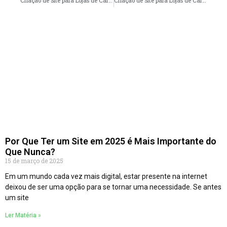
Criação de Site para Lojas de Carros em Belo Horizonte – MG faça seu orçamento
Criação de Site para Lojas de Carros em Curitiba – PR faça seu orçamento
Por Que Ter um Site em 2025 é Mais Importante do
Que Nunca?
15 de março de 2025
Em um mundo cada vez mais digital, estar presente na internet
deixou de ser uma opção para se tornar uma necessidade. Se antes
um site
Ler Matéria »