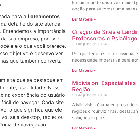
Em um mundo cada vez mais digit
.
opção para se tornar uma necess
zada para a
Loteamentos
Ler Matéria »
da detalhe do site atenda
o. Entendemos a importância
Criação de Sites e Land
Professores e Psicólogo
s da sua empresa, por isso
30 de julho de 2024
você é e o que você oferece.
osso objetivo é desenvolver
Por que ter um site profissional 
necessidade imperativa para ad
, mas que também converta
Ler Matéria »
r um site que se destaque em
Midivision: Especialista
almente, usabilidade. Nosso
Região
e na experiência do usuário
30 de julho de 2024
e fácil de navegar. Cada site
A Midivision é uma empresa de e
vo, o que significa que ele
regiões circunvizinhas, destac
ivo, seja desktop, tablet ou
soluções digitais
ência de navegação,
Ler Matéria »