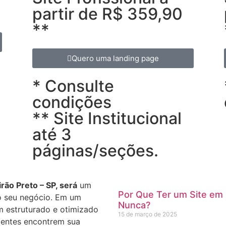
partir de R$ 359,90
**
Quero uma landing page
* Consulte
condições
** Site Institucional
até 3
páginas/seções.
irão Preto – SP, será
um
Por Que Ter um Site em
do seu negócio. Em um
Nunca?
m estruturado e otimizado
15 de março de 2025
lientes encontrem sua