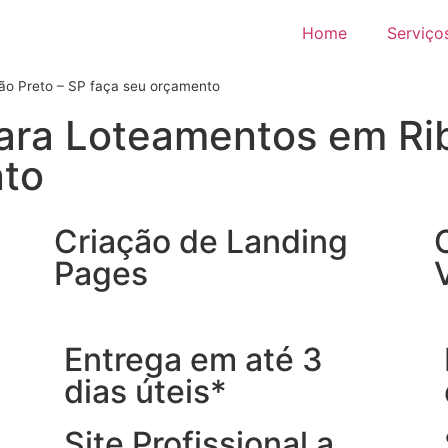
Home
Serviço
rão Preto – SP faça seu orçamento
para Loteamentos em Rib
nto
Criação de Landing
Pages
Entrega em até 3
dias úteis*
Site Profissional a