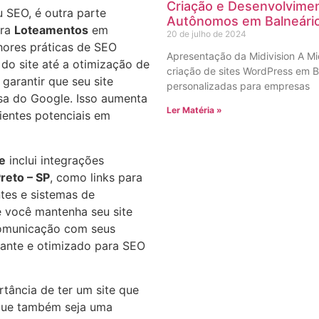
Criação e Desenvolvimen
 SEO, é outra parte
Autônomos em Balneári
ra
Loteamentos
em
20 de julho de 2024
hores práticas de SEO
Apresentação da Midivision A Mi
 do site até a otimização de
criação de sites WordPress em B
garantir que seu site
personalizadas para empresas
sa do Google. Isso aumenta
Ler Matéria »
lientes potenciais em
te
inclui integrações
reto – SP
, como links para
ntes e sistemas de
 você mantenha seu site
comunicação com seus
vante e otimizado para SEO
tância de ter um site que
que também seja uma