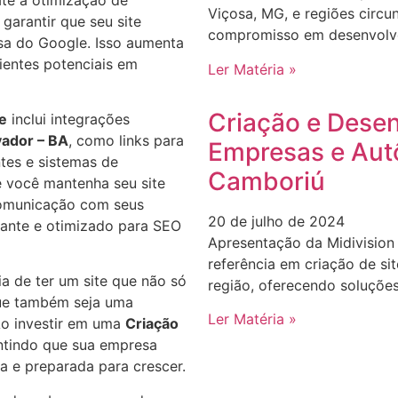
Viçosa, MG, e regiões circu
garantir que seu site
compromisso em desenvolver
sa do Google. Isso aumenta
lientes potenciais em
Ler Matéria »
Criação e Desen
te
inclui integrações
vador – BA
, como links para
Empresas e Aut
ntes e sistemas de
Camboriú
 você mantenha seu site
comunicação com seus
20 de julho de 2024
vante e otimizado para SEO
Apresentação da Midivision
referência em criação de s
a de ter um site que não só
região, oferecendo soluçõe
ue também seja uma
Ler Matéria »
Ao investir em uma
Criação
ntindo que sua empresa
a e preparada para crescer.