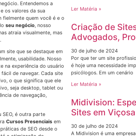
 negócio. Entendemos a
Ler Matéria »
 e os valores da sua
em fielmente quem você é e o
Criação de Site
 do
seu negócio
, nosso
nas atraia visualmente, mas
Advogados, Pro
.
30 de julho de 2024
r um site que se destaque em
Por que ter um site profissi
almente, usabilidade. Nosso
é hoje uma necessidade imp
e na experiência do usuário
psicólogos. Em um cenário
e fácil de navegar. Cada site
vo, o que significa que ele
Ler Matéria »
ivo, seja desktop, tablet ou
ência de navegação,
Midivision: Esp
Sites em Viçosa
 SEO, é outra parte
ra
Cursos Presenciais
em
30 de julho de 2024
 práticas de SEO desde o
A Midivision é uma empresa 
 até a otimização de