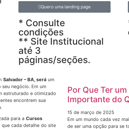
Quero uma landing page
* Consulte
condições
** Site Institucional
até 3
páginas/seções.
m
Salvador – BA, será
um
do seu negócio. Em um
Por Que Ter um 
m estruturado e otimizado
Importante do 
lientes encontrem sua
.
15 de março de 2025
zada para a
Cursos
Em um mundo cada vez mais d
 que cada detalhe do site
de ser uma opção para se t