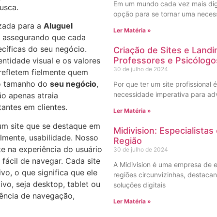
Em um mundo cada vez mais digit
usca.
opção para se tornar uma necess
zada para a
Aluguel
Ler Matéria »
, assegurando que cada
cíficas do seu negócio.
Criação de Sites e Land
Professores e Psicólogo
ntidade visual e os valores
30 de julho de 2024
 refletem fielmente quem
 o tamanho do
seu negócio
,
Por que ter um site profissional 
necessidade imperativa para ad
ão apenas atraia
antes em clientes.
Ler Matéria »
r um site que se destaque em
Midivision: Especialista
almente, usabilidade. Nosso
Região
e na experiência do usuário
30 de julho de 2024
e fácil de navegar. Cada site
A Midivision é uma empresa de e
vo, o que significa que ele
regiões circunvizinhas, destac
ivo, seja desktop, tablet ou
soluções digitais
ência de navegação,
Ler Matéria »