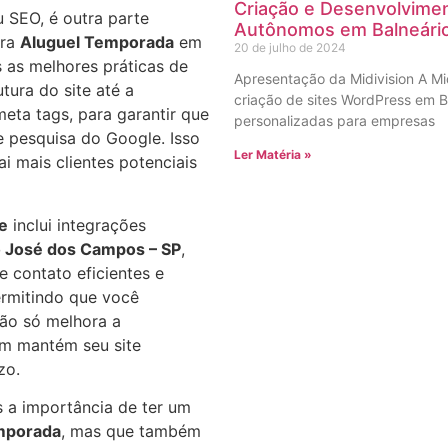
Criação e Desenvolvimen
 SEO, é outra parte
Autônomos em Balneári
ra
Aluguel Temporada
em
20 de julho de 2024
 as melhores práticas de
Apresentação da Midivision A Mi
tura do site até a
criação de sites WordPress em B
eta tags, para garantir que
personalizadas para empresas
e pesquisa do Google. Isso
Ler Matéria »
i mais clientes potenciais
te
inclui integrações
 José dos Campos – SP
,
e contato eficientes e
rmitindo que você
não só melhora a
m mantém seu site
zo.
 a importância de ter um
mporada
, mas que também