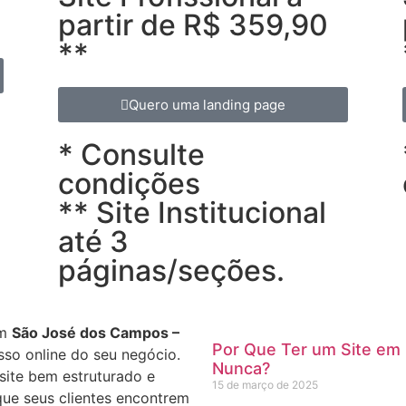
partir de R$ 359,90
**
Quero uma landing page
* Consulte
condições
** Site Institucional
até 3
páginas/seções.
m
São José dos Campos –
Por Que Ter um Site em
so online do seu negócio.
Nunca?
site bem estruturado e
15 de março de 2025
que seus clientes encontrem