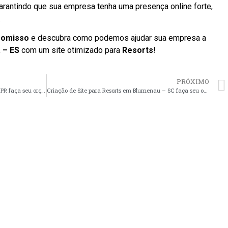
arantindo que sua empresa tenha uma presença online forte,
.
romisso
e descubra como podemos ajudar sua empresa a
a – ES
com um site otimizado para
Resorts
!
PRÓXIMO
Criação de Site para Resorts em Maringá – PR faça seu orçamento
Criação de Site para Resorts em Blumenau – SC faça seu orçamento