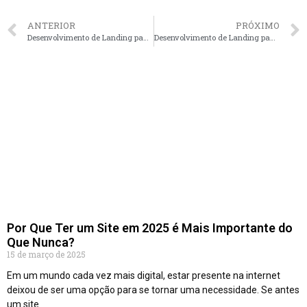
ANTERIOR
PRÓXIMO
Desenvolvimento de Landing page para Oficinas de Moto, em Joinville – SC faça seu orçamento
Desenvolvimento de Landing page para Oficinas de Moto, em Maringá – PR faça seu orçamento
Por Que Ter um Site em 2025 é Mais Importante do
Que Nunca?
15 de março de 2025
Em um mundo cada vez mais digital, estar presente na internet
deixou de ser uma opção para se tornar uma necessidade. Se antes
um site