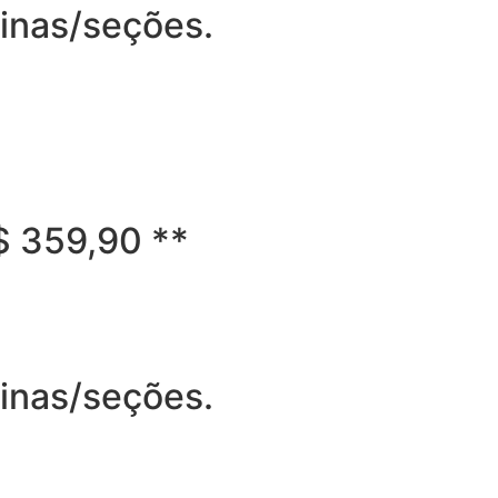
ginas/seções.
R$ 359,90 **
ginas/seções.