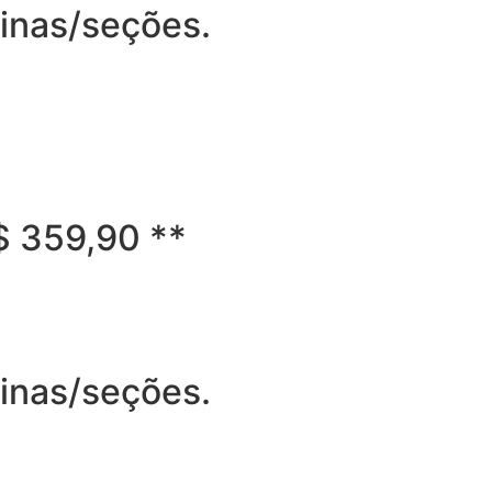
ginas/seções.
R$ 359,90 **
ginas/seções.