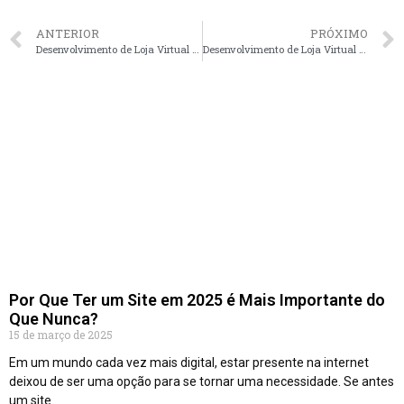
ANTERIOR
PRÓXIMO
Desenvolvimento de Loja Virtual para Cursos Presenciais em Cuiabá – MT faça seu orçamento
Desenvolvimento de Loja Virtual para Cursos Presenciais em João Pessoa – PB faça seu orçamento
Por Que Ter um Site em 2025 é Mais Importante do
Que Nunca?
15 de março de 2025
Em um mundo cada vez mais digital, estar presente na internet
deixou de ser uma opção para se tornar uma necessidade. Se antes
um site