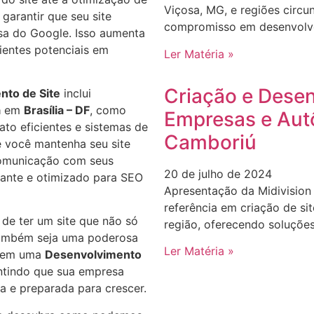
Viçosa, MG, e regiões circu
garantir que seu site
compromisso em desenvolver
sa do Google. Isso aumenta
lientes potenciais em
Ler Matéria »
Criação e Desen
nto de Site
inclui
a
em
Brasília – DF
, como
Empresas e Aut
tato eficientes e sistemas de
Camboriú
 você mantenha seu site
comunicação com seus
20 de julho de 2024
vante e otimizado para SEO
Apresentação da Midivision
referência em criação de s
de ter um site que não só
região, oferecendo soluçõe
também seja uma poderosa
Ler Matéria »
ir em uma
Desenvolvimento
ntindo que sua empresa
a e preparada para crescer.