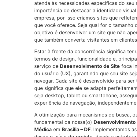
atenda às necessidades específicas do seu
importância de destacar a identidade visual
empresa, por isso criamos sites que reflet
que você oferece. Seja qual for o tamanho
objetivo é desenvolver um site que não ape
que também converta visitantes em clientes
Estar à frente da concorrência significa te
termos de design, funcionalidade e, princip
serviço de
Desenvolvimento de Site
foca i
do usuário (UX), garantindo que seu site seja 
navegar. Cada site é desenvolvido para ser 
que significa que ele se adapta perfeitament
seja desktop, tablet ou smartphone, asseg
experiência de navegação, independentemen
A otimização para mecanismos de busca, ou
fundamental da nossa(o)
Desenvolvimento 
Médica
em
Brasília – DF
. Implementamos as
desde o início do projeto, desde a estrutura