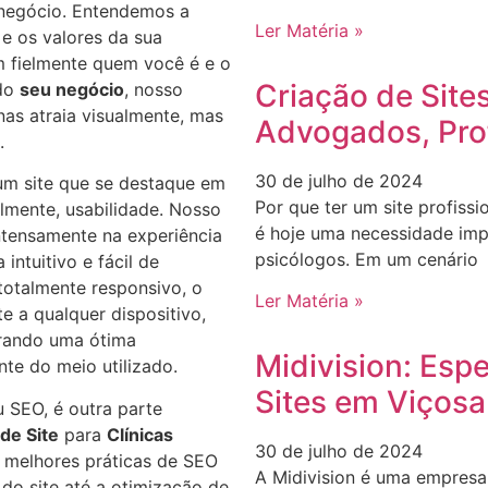
 negócio. Entendemos a
Ler Matéria »
 e os valores da sua
em fielmente quem você é e o
Criação de Site
 do
seu negócio
, nosso
nas atraia visualmente, mas
Advogados, Pro
.
30 de julho de 2024
r um site que se destaque em
Por que ter um site profissi
almente, usabilidade. Nosso
é hoje uma necessidade imp
ntensamente na experiência
psicólogos. Em um cenário
intuitivo e fácil de
totalmente responsivo, o
Ler Matéria »
e a qualquer dispositivo,
urando uma ótima
Midivision: Esp
te do meio utilizado.
Sites em Viçosa
 SEO, é outra parte
de Site
para
Clínicas
30 de julho de 2024
 melhores práticas de SEO
A Midivision é uma empresa 
 do site até a otimização de