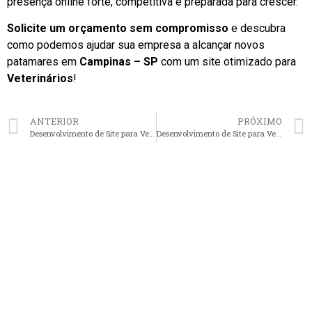
presença online forte, competitiva e preparada para crescer.
Solicite um orçamento sem compromisso
e descubra
como podemos ajudar sua empresa a alcançar novos
patamares em
Campinas – SP
com um site otimizado para
Veterinários
!
ANTERIOR
PRÓXIMO
Desenvolvimento de Site para Veterinários em Fortaleza – CE faça seu orçamento
Desenvolvimento de Site para Veterinários em São José dos Campos – SP faça seu orçamento