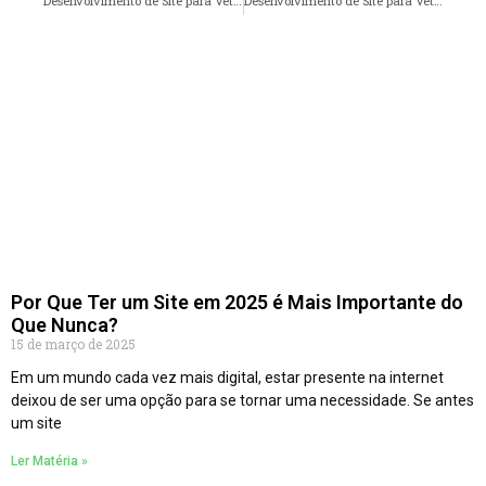
Desenvolvimento de Site para Veterinários em Campo Grande – MS faça seu orçamento
Desenvolvimento de Site para Veterinários em Natal – RN faça seu orçamento
Por Que Ter um Site em 2025 é Mais Importante do
Que Nunca?
15 de março de 2025
Em um mundo cada vez mais digital, estar presente na internet
deixou de ser uma opção para se tornar uma necessidade. Se antes
um site
Ler Matéria »