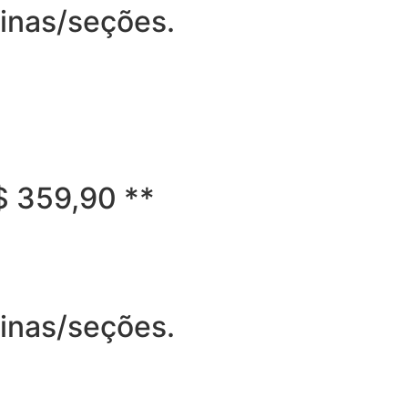
ginas/seções.
R$ 359,90 **
ginas/seções.