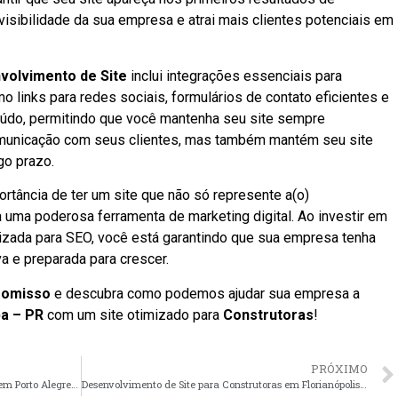
isibilidade da sua empresa e atrai mais clientes potenciais em
volvimento de Site
inclui integrações essenciais para
mo links para redes sociais, formulários de contato eficientes e
údo, permitindo que você mantenha seu site sempre
comunicação com seus clientes, mas também mantém seu site
go prazo.
rtância de ter um site que não só represente a(o)
 uma poderosa ferramenta de marketing digital. Ao investir em
izada para SEO, você está garantindo que sua empresa tenha
a e preparada para crescer.
romisso
e descubra como podemos ajudar sua empresa a
ba – PR
com um site otimizado para
Construtoras
!
PRÓXIMO
Desenvolvimento de Site para Construtoras em Porto Alegre – RS faça seu orçamento
Desenvolvimento de Site para Construtoras em Florianópolis – SC faça seu orçamento