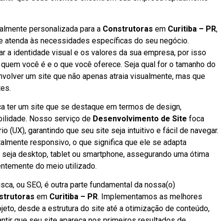
talmente personalizada para a
Construtoras
em
Curitiba – PR
,
e atenda às necessidades específicas do seu negócio.
 a identidade visual e os valores da sua empresa, por isso
 quem você é e o que você oferece. Seja qual for o tamanho do
nvolver um site que não apenas atraia visualmente, mas que
tes.
fica ter um site que se destaque em termos de design,
abilidade. Nosso serviço de
Desenvolvimento de Site
foca
 (UX), garantindo que seu site seja intuitivo e fácil de navegar.
talmente responsivo, o que significa que ele se adapta
, seja desktop, tablet ou smartphone, assegurando uma ótima
ntemente do meio utilizado.
ca, ou SEO, é outra parte fundamental da nossa(o)
strutoras
em
Curitiba – PR
. Implementamos as melhores
jeto, desde a estrutura do site até a otimização de conteúdo,
antir que seu site apareça nos primeiros resultados de