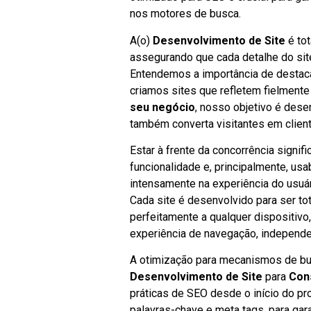
nos motores de busca.
A(o)
Desenvolvimento de Site
é to
assegurando que cada detalhe do sit
Entendemos a importância de destacar
criamos sites que refletem fielmente
seu negócio
, nosso objetivo é dese
também converta visitantes em clien
Estar à frente da concorrência signi
funcionalidade e, principalmente, us
intensamente na experiência do usuário
Cada site é desenvolvido para ser to
perfeitamente a qualquer dispositivo
experiência de navegação, independe
A otimização para mecanismos de bus
Desenvolvimento de Site
para
Con
práticas de SEO desde o início do pro
palavras-chave e meta tags, para gar