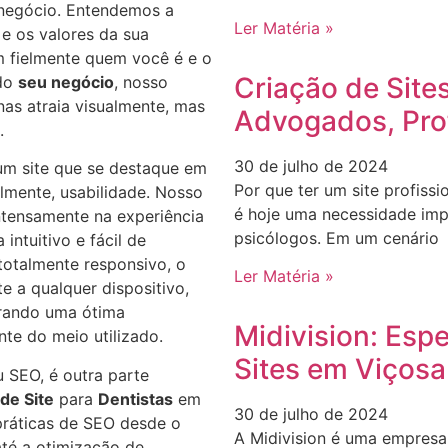
 negócio. Entendemos a
Ler Matéria »
 e os valores da sua
em fielmente quem você é e o
Criação de Site
 do
seu negócio
, nosso
nas atraia visualmente, mas
Advogados, Pro
.
30 de julho de 2024
r um site que se destaque em
Por que ter um site profissi
almente, usabilidade. Nosso
é hoje uma necessidade imp
ntensamente na experiência
psicólogos. Em um cenário
intuitivo e fácil de
totalmente responsivo, o
Ler Matéria »
e a qualquer dispositivo,
urando uma ótima
Midivision: Esp
te do meio utilizado.
Sites em Viçosa
 SEO, é outra parte
de Site
para
Dentistas
em
30 de julho de 2024
práticas de SEO desde o
A Midivision é uma empresa 
 até a otimização de