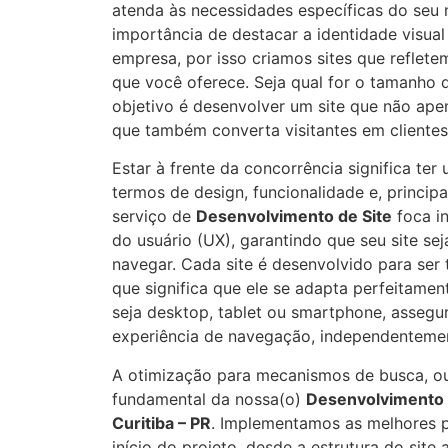
atenda às necessidades específicas do seu
importância de destacar a identidade visual
empresa, por isso criamos sites que reflet
que você oferece. Seja qual for o tamanho
objetivo é desenvolver um site que não ape
que também converta visitantes em clientes
Estar à frente da concorrência significa te
termos de design, funcionalidade e, princip
serviço de
Desenvolvimento de Site
foca i
do usuário (UX), garantindo que seu site seja 
navegar. Cada site é desenvolvido para ser 
que significa que ele se adapta perfeitament
seja desktop, tablet ou smartphone, asseg
experiência de navegação, independentemen
A otimização para mecanismos de busca, ou
fundamental da nossa(o)
Desenvolvimento 
Curitiba – PR
. Implementamos as melhores 
início do projeto, desde a estrutura do site