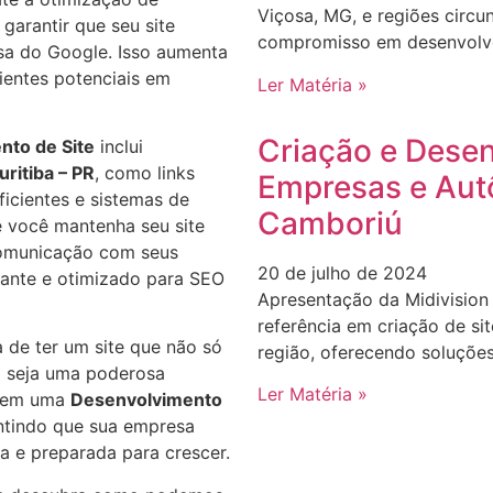
Viçosa, MG, e regiões circu
garantir que seu site
compromisso em desenvolver
sa do Google. Isso aumenta
lientes potenciais em
Ler Matéria »
Criação e Desen
nto de Site
inclui
uritiba – PR
, como links
Empresas e Aut
ficientes e sistemas de
Camboriú
 você mantenha seu site
comunicação com seus
20 de julho de 2024
vante e otimizado para SEO
Apresentação da Midivision
referência em criação de s
 de ter um site que não só
região, oferecendo soluçõe
 seja uma poderosa
Ler Matéria »
ir em uma
Desenvolvimento
ntindo que sua empresa
a e preparada para crescer.