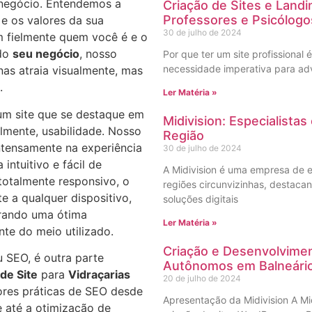
 negócio. Entendemos a
Criação de Sites e Land
Professores e Psicólogo
 e os valores da sua
30 de julho de 2024
em fielmente quem você é e o
 do
seu negócio
, nosso
Por que ter um site profissional 
necessidade imperativa para ad
nas atraia visualmente, mas
.
Ler Matéria »
r um site que se destaque em
Midivision: Especialista
almente, usabilidade. Nosso
Região
ntensamente na experiência
30 de julho de 2024
intuitivo e fácil de
A Midivision é uma empresa de e
totalmente responsivo, o
regiões circunvizinhas, destac
e a qualquer dispositivo,
soluções digitais
urando uma ótima
Ler Matéria »
te do meio utilizado.
Criação e Desenvolvimen
 SEO, é outra parte
Autônomos em Balneári
de Site
para
Vidraçarias
20 de julho de 2024
res práticas de SEO desde
Apresentação da Midivision A Mi
te até a otimização de