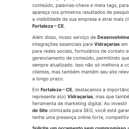
conteúdo, palavras-chave e meta tags, para 
apareça nos primeiros resultados de pesqui
a visibilidade da sua empresa e atrai mais c
Fortaleza – CE
.
Além disso, nosso serviço de
Desenvolvime
integrações essenciais para
Vidraçarias
e
para redes sociais, formulários de contato e
gerenciamento de conteúdo, permitindo que
sempre atualizado. Isso não só melhora a 
clientes, mas também mantém seu site rele
a longo prazo.
Em
Fortaleza – CE
, destacamos a importânc
represente a(o)
Vidraçarias
, mas que tamb
ferramenta de marketing digital. Ao invest
de Site
otimizada para SEO, você está gara
tenha uma presença online forte, competitiv
Solicite um orçamento sem compromisso
e