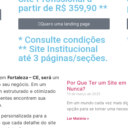
partir de R$ 359,90 **
Quero uma landing page
* Consulte condições
** Site Institucional
até 3 páginas/seções.
em
Fortaleza – CE, será
um
Por Que Ter um Site em
do seu negócio. Em um
Nunca?
m estruturado e otimizado
15 de março de 2025
lientes encontrem sua
Em um mundo cada vez mais digit
.
opção para se tornar uma necess
 personalizada para a
Ler Matéria »
 que cada detalhe do site