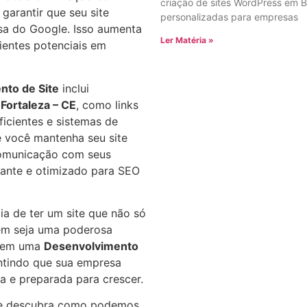
criação de sites WordPress em B
garantir que seu site
personalizadas para empresas
sa do Google. Isso aumenta
Ler Matéria »
lientes potenciais em
nto de Site
inclui
m
Fortaleza – CE
, como links
ficientes e sistemas de
 você mantenha seu site
comunicação com seus
vante e otimizado para SEO
ia de ter um site que não só
ém seja uma poderosa
ir em uma
Desenvolvimento
ntindo que sua empresa
a e preparada para crescer.
 descubra como podemos