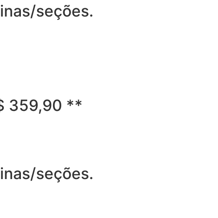
ginas/seções.
R$ 359,90 **
ginas/seções.