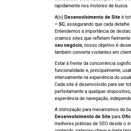
rapidamente nos motores de busca.
A(o)
Desenvolvimento de Site
é to
– SC
, assegurando que cada detalhe
Entendemos a importância de destacar
criamos sites que refletem fielmente
seu negócio
, nosso objetivo é dese
também converta visitantes em clien
Estar à frente da concorrência signi
funcionalidade e, principalmente, us
intensamente na experiência do usuário
Cada site é desenvolvido para ser to
perfeitamente a qualquer dispositivo
experiência de navegação, independe
A otimização para mecanismos de bus
Desenvolvimento de Site
para
Ofic
melhores práticas de SEO desde o iníc
conteúdo, palavras-chave e meta tags