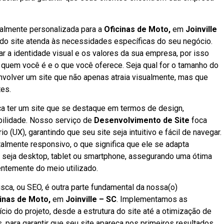
talmente personalizada para a
Oficinas de Moto,
em
Joinville
 do site atenda às necessidades específicas do seu negócio.
 a identidade visual e os valores da sua empresa, por isso
 quem você é e o que você oferece. Seja qual for o tamanho do
nvolver um site que não apenas atraia visualmente, mas que
tes.
fica ter um site que se destaque em termos de design,
abilidade. Nosso serviço de
Desenvolvimento de Site
foca
 (UX), garantindo que seu site seja intuitivo e fácil de navegar.
talmente responsivo, o que significa que ele se adapta
, seja desktop, tablet ou smartphone, assegurando uma ótima
ntemente do meio utilizado.
ca, ou SEO, é outra parte fundamental da nossa(o)
inas de Moto,
em
Joinville – SC
. Implementamos as
io do projeto, desde a estrutura do site até a otimização de
, para garantir que seu site apareça nos primeiros resultados