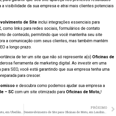
a visibilidade da sua empresa e atrai mais clientes potenciais
volvimento de Site
inclui integrações essenciais para
C
, como links para redes sociais, formulários de contato
nto de conteúdo, permitindo que você mantenha seu site
hora a comunicação com seus clientes, mas também mantém
SEO a longo prazo.
ortância de ter um site que não só represente a(o)
Oficinas de
erosa ferramenta de marketing digital. Ao investir em uma
 para SEO, você está garantindo que sua empresa tenha uma
preparada para crescer.
romisso
e descubra como podemos ajudar sua empresa a
lle – SC
com um site otimizado para
Oficinas de Moto,
!
PRÓXIMO
Desenvolvimento de Site para Oficinas de Moto, em Uberlândia – MG faça seu orçamento
Desenvolvimento de Site para Oficinas de Moto, em Londrina – PR faça seu orçamento