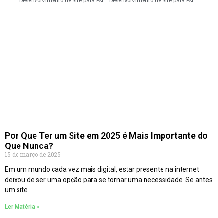
Desenvolvimento de Site para Psicologos em Uberlândia – MG faça seu orçamento
Desenvolvimento de Site para Psicologos em Londrina – PR faça seu orçamento
Por Que Ter um Site em 2025 é Mais Importante do
Que Nunca?
15 de março de 2025
Em um mundo cada vez mais digital, estar presente na internet
deixou de ser uma opção para se tornar uma necessidade. Se antes
um site
Ler Matéria »