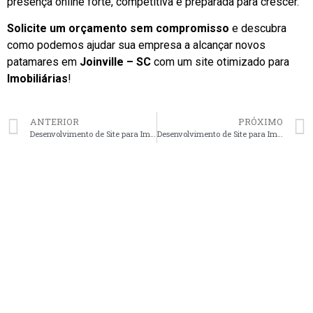
presença online forte, competitiva e preparada para crescer.
Solicite um orçamento sem compromisso
e descubra
como podemos ajudar sua empresa a alcançar novos
patamares em
Joinville – SC
com um site otimizado para
Imobiliárias
!
ANTERIOR
PRÓXIMO
Desenvolvimento de Site para Imobiliárias em Uberlândia – MG faça seu orçamento
Desenvolvimento de Site para Imobiliárias em Londrina – PR faça seu orçamento