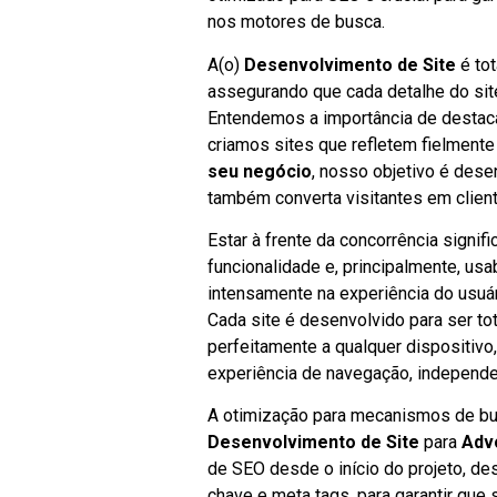
nos motores de busca.
A(o)
Desenvolvimento de Site
é to
assegurando que cada detalhe do sit
Entendemos a importância de destacar
criamos sites que refletem fielmente
seu negócio
, nosso objetivo é dese
também converta visitantes em clien
Estar à frente da concorrência signi
funcionalidade e, principalmente, us
intensamente na experiência do usuário
Cada site é desenvolvido para ser to
perfeitamente a qualquer dispositivo
experiência de navegação, independe
A otimização para mecanismos de bus
Desenvolvimento de Site
para
Adv
de SEO desde o início do projeto, des
chave e meta tags, para garantir que