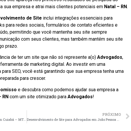
da sua empresa e atrai mais clientes potenciais em
Natal – RN
.
volvimento de Site
inclui integrações essenciais para
nks para redes sociais, formulários de contato eficientes e
údo, permitindo que você mantenha seu site sempre
comunicação com seus clientes, mas também mantém seu site
go prazo.
ância de ter um site que não só represente a(o)
Advogados
,
rramenta de marketing digital. Ao investir em uma
 para SEO, você está garantindo que sua empresa tenha uma
preparada para crescer.
romisso
e descubra como podemos ajudar sua empresa a
– RN
com um site otimizado para
Advogados
!
PRÓXIMO
Desenvolvimento de Site para Advogados em Cuiabá – MT faça seu orçamento
Desenvolvimento de Site para Advogados em João Pessoa – PB faça seu orçamento