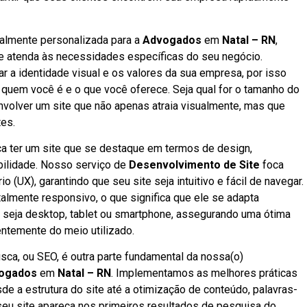
talmente personalizada para a
Advogados
em
Natal – RN
,
e atenda às necessidades específicas do seu negócio.
 a identidade visual e os valores da sua empresa, por isso
 quem você é e o que você oferece. Seja qual for o tamanho do
nvolver um site que não apenas atraia visualmente, mas que
tes.
fica ter um site que se destaque em termos de design,
abilidade. Nosso serviço de
Desenvolvimento de Site
foca
 (UX), garantindo que seu site seja intuitivo e fácil de navegar.
talmente responsivo, o que significa que ele se adapta
, seja desktop, tablet ou smartphone, assegurando uma ótima
ntemente do meio utilizado.
ca, ou SEO, é outra parte fundamental da nossa(o)
ogados
em
Natal – RN
. Implementamos as melhores práticas
de a estrutura do site até a otimização de conteúdo, palavras-
 seu site apareça nos primeiros resultados de pesquisa do