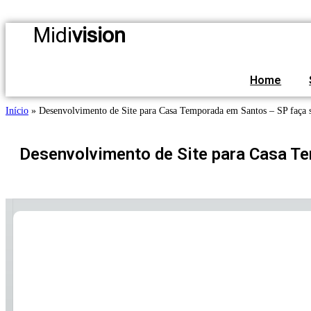
Ir
para
Midi
vision
o
conteúdo
Home
Início
»
Desenvolvimento de Site para Casa Temporada em Santos – SP faça 
Desenvolvimento de Site para Casa T