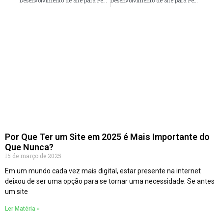
Desenvolvimento de Site para Pedreiro em Blumenau – SC faça seu orçamento
Desenvolvimento de Site para Pedreiro em Aracaju – SE faça seu orçamento
Por Que Ter um Site em 2025 é Mais Importante do
Que Nunca?
15 de março de 2025
Em um mundo cada vez mais digital, estar presente na internet
deixou de ser uma opção para se tornar uma necessidade. Se antes
um site
Ler Matéria »