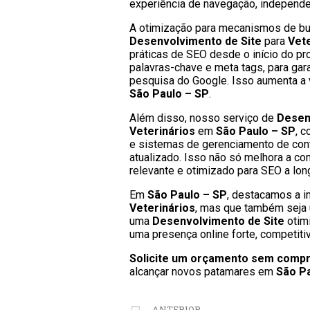
experiência de navegação, independe
A otimização para mecanismos de bus
Desenvolvimento de Site
para
Vete
práticas de SEO desde o início do pro
palavras-chave e meta tags, para gar
pesquisa do Google. Isso aumenta a v
São Paulo – SP
.
Além disso, nosso serviço de
Desen
Veterinários
em
São Paulo – SP
, c
e sistemas de gerenciamento de con
atualizado. Isso não só melhora a 
relevante e otimizado para SEO a lon
Em
São Paulo – SP
, destacamos a i
Veterinários
, mas que também seja 
uma
Desenvolvimento de Site
otim
uma presença online forte, competitiv
Solicite um orçamento sem comp
alcançar novos patamares em
São P
ANTERIOR