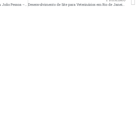
Desenvolvimento de Site para Psicologos em João Pessoa – PB faça seu orçamento
Desenvolvimento de Site para Veterinários em Rio de Janeiro – RJ faça seu orçamento