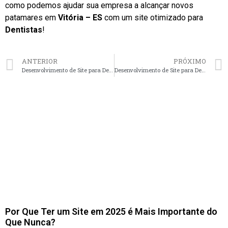
como podemos ajudar sua empresa a alcançar novos
patamares em
Vitória – ES
com um site otimizado para
Dentistas
!
ANTERIOR
PRÓXIMO
Desenvolvimento de Site para Dentistas em Maringá – PR faça seu orçamento
Desenvolvimento de Site para Dentistas em Blumenau – SC faça seu orçamento
Por Que Ter um Site em 2025 é Mais Importante do
Que Nunca?