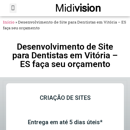
Midi
vision
Sobre Nós
Fale Conosco
Início
»
Desenvolvimento de Site para Dentistas em Vitória – ES
faça seu orçamento
Desenvolvimento de Site
para Dentistas em Vitória –
ES faça seu orçamento
CRIAÇÃO DE SITES
Entrega em até 5 dias úteis*