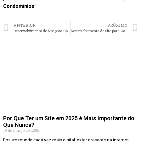
Condomínios
!
ANTERIOR
PRÓXIMO
Desenvolvimento de Site para Condomínios em Recife – PE faça seu orçamento
Desenvolvimento de Site para Condomínios em Campinas – SP faça seu orçamento
Por Que Ter um Site em 2025 é Mais Importante do
Que Nunca?
15 de março de 2025
Em um mundo cada vez mais digital, estar presente na internet